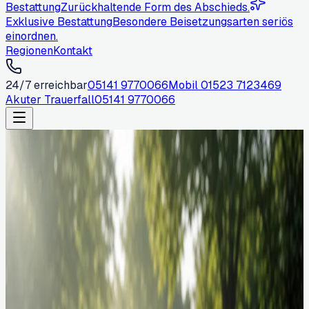
Bestattung
Zurückhaltende Form des Abschieds.
Exklusive Bestattung
Besondere Beisetzungsarten seriös
einordnen.
Regionen
Kontakt
24/7 erreichbar
05141 9770066
Mobil
01523 7123469
Akuter Trauerfall
05141 9770066