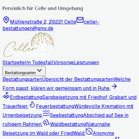
Persönlich für Celle und Umgebung
Mühlenstraße 2, 29221 Celle
celler-
bestattungen@gmx.de
Startseite
Im Todesfall
Vorsorge
Leistungen
Bestattungsarten
Bestattungsarten
Übersicht der Bestattungsarten
Welche
Form passt, klären wir gemeinsam und in Ruhe.
Erdbestattung
Sargbeisetzung mit Friedhof, Grabart und
Trauerfeier.
Feuerbestattung
Würdevolle Kremation mit
Urnenbeisetzung.
Seebestattung
Abschied auf See in
ruhigem Rahmen.
Waldbestattung
Naturnahe
Beisetzung im Wald oder FriedWald.
Anonyme