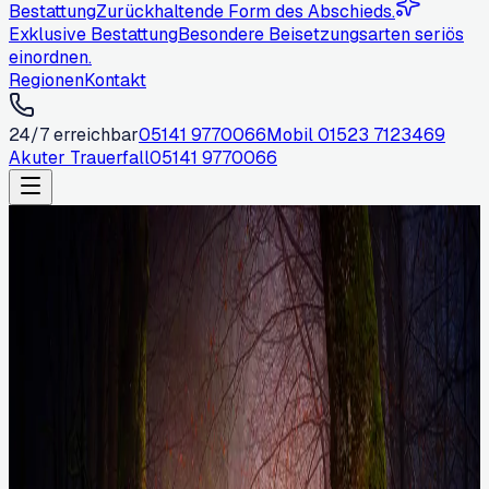
Bestattung
Zurückhaltende Form des Abschieds.
Exklusive Bestattung
Besondere Beisetzungsarten seriös
einordnen.
Regionen
Kontakt
24/7 erreichbar
05141 9770066
Mobil
01523 7123469
Akuter Trauerfall
05141 9770066