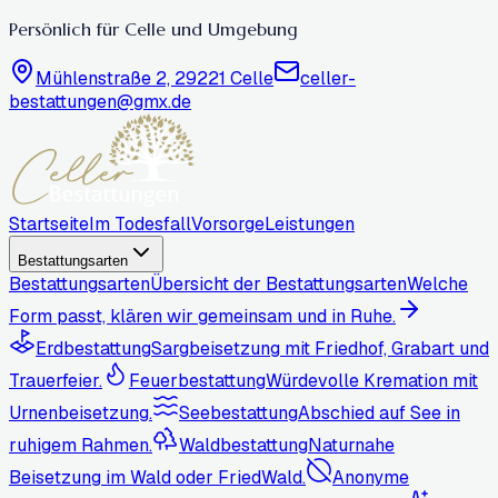
Persönlich für Celle und Umgebung
Mühlenstraße 2, 29221 Celle
celler-
bestattungen@gmx.de
Startseite
Im Todesfall
Vorsorge
Leistungen
Bestattungsarten
Bestattungsarten
Übersicht der Bestattungsarten
Welche
Form passt, klären wir gemeinsam und in Ruhe.
Erdbestattung
Sargbeisetzung mit Friedhof, Grabart und
Trauerfeier.
Feuerbestattung
Würdevolle Kremation mit
Urnenbeisetzung.
Seebestattung
Abschied auf See in
ruhigem Rahmen.
Waldbestattung
Naturnahe
Beisetzung im Wald oder FriedWald.
Anonyme