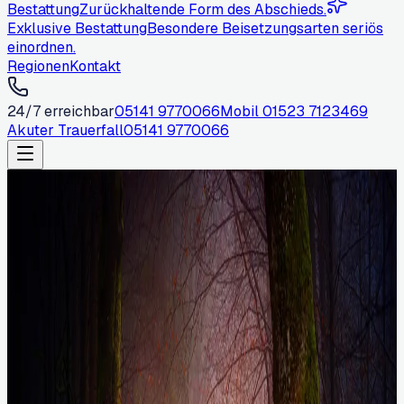
Bestattung
Zurückhaltende Form des Abschieds.
Exklusive Bestattung
Besondere Beisetzungsarten seriös
einordnen.
Regionen
Kontakt
24/7 erreichbar
05141 9770066
Mobil
01523 7123469
Akuter Trauerfall
05141 9770066