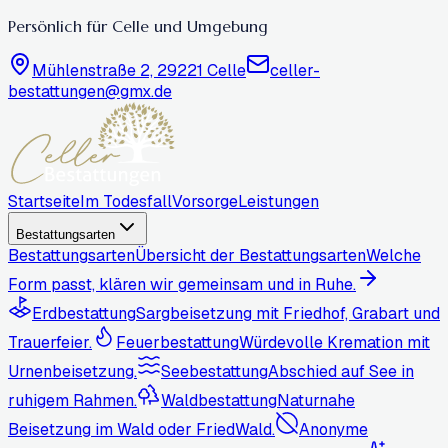
Persönlich für Celle und Umgebung
Mühlenstraße 2, 29221 Celle
celler-
bestattungen@gmx.de
Startseite
Im Todesfall
Vorsorge
Leistungen
Bestattungsarten
Bestattungsarten
Übersicht der Bestattungsarten
Welche
Form passt, klären wir gemeinsam und in Ruhe.
Erdbestattung
Sargbeisetzung mit Friedhof, Grabart und
Trauerfeier.
Feuerbestattung
Würdevolle Kremation mit
Urnenbeisetzung.
Seebestattung
Abschied auf See in
ruhigem Rahmen.
Waldbestattung
Naturnahe
Beisetzung im Wald oder FriedWald.
Anonyme