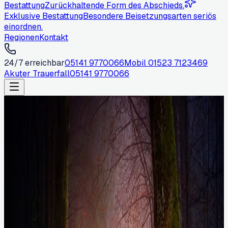
Bestattung
Zurückhaltende Form des Abschieds.
Exklusive Bestattung
Besondere Beisetzungsarten seriös
einordnen.
Regionen
Kontakt
24/7 erreichbar
05141 9770066
Mobil
01523 7123469
Akuter Trauerfall
05141 9770066