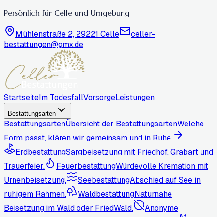
Persönlich für Celle und Umgebung
Mühlenstraße 2, 29221 Celle
celler-
bestattungen@gmx.de
Startseite
Im Todesfall
Vorsorge
Leistungen
Bestattungsarten
Bestattungsarten
Übersicht der Bestattungsarten
Welche
Form passt, klären wir gemeinsam und in Ruhe.
Erdbestattung
Sargbeisetzung mit Friedhof, Grabart und
Trauerfeier.
Feuerbestattung
Würdevolle Kremation mit
Urnenbeisetzung.
Seebestattung
Abschied auf See in
ruhigem Rahmen.
Waldbestattung
Naturnahe
Beisetzung im Wald oder FriedWald.
Anonyme